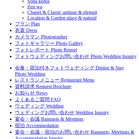
Sona
korea
Zen
wa
Chapel & Classic
antique & elegant
Location & Garden
place & natural
プラン
Plan
衣裳
Dress
カメラマン
Photographer
フォトギャラリー
Photo Gallery
フォトレポート
Photo Report
フォトウェディングお問い合わせ
Photo Wedding Inquiry
会食・宿泊付きフォトウェディング
Dining & Stay
Photo Wedding
レストランメニュー
Restaurant Menu
資料請求
Request Brochure
お知らせ
News
よくあるご質問
FAQ
ウェディング
Wedding
ウェディングお問い合わせ
Wedding Inquiry
宴会・会議
Banquets & Meetings
宿泊
Accommodation
宴会・会議・宿泊のお問い合わせ
Banquets, Meetings &
Accommodation Inquiry