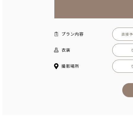
プラン内容
直接予
衣装
撮影場所