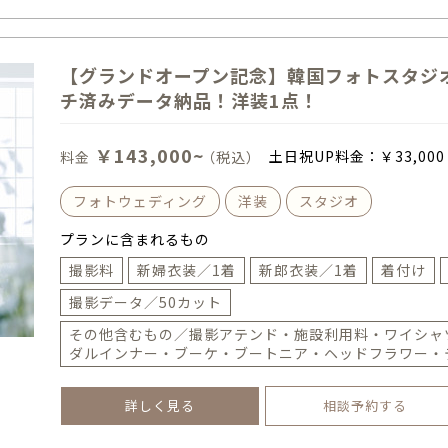
【グランドオープン記念】韓国フォトスタジオ
チ済みデータ納品！洋装1点！
￥143,000~
土日祝UP料金：
￥33,000
料金
（税込）
フォトウェディング
洋装
スタジオ
プランに含まれるもの
撮影料
新婦衣装／1着
新郎衣装／1着
着付け
撮影データ／50カット
その他含むもの／撮影アテンド・施設利用料・ワイシャ
ダルインナー・ブーケ・ブートニア・ヘッドフラワー・
詳しく見る
相談予約する