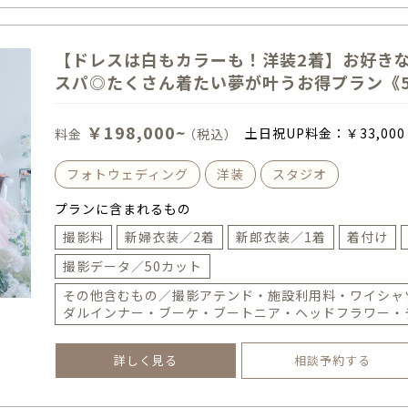
【ドレスは白もカラーも！洋装2着】お好き
スパ◎たくさん着たい夢が叶うお得プラン《
￥198,000~
土日祝UP料金：
￥33,000
料金
（税込）
フォトウェディング
洋装
スタジオ
プランに含まれるもの
撮影料
新婦衣装／2着
新郎衣装／1着
着付け
撮影データ／50カット
その他含むもの／撮影アテンド・施設利用料・ワイシャ
ダルインナー・ブーケ・ブートニア・ヘッドフラワー・
詳しく見る
相談予約する