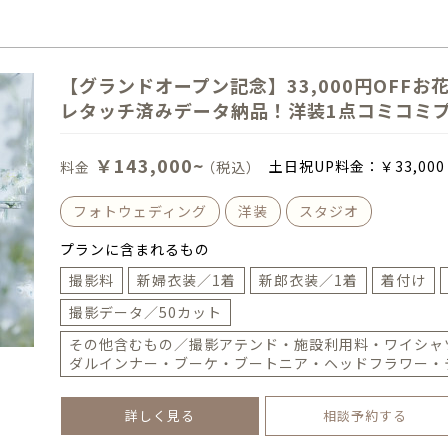
【グランドオープン記念】33,000円OFFお
レタッチ済みデータ納品！洋装1点コミコミ
￥143,000~
土日祝UP料金：
￥33,000
料金
（税込）
フォトウェディング
洋装
スタジオ
プランに含まれるもの
撮影料
新婦衣装／1着
新郎衣装／1着
着付け
撮影データ／50カット
その他含むもの／撮影アテンド・施設利用料・ワイシャ
ダルインナー・ブーケ・ブートニア・ヘッドフラワー・
詳しく見る
相談予約する