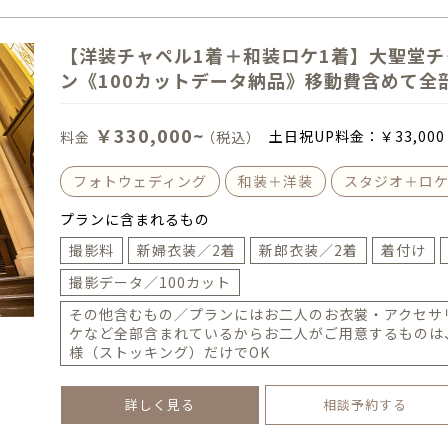
【洋装チャペル1着＋和装ロケ1着】大聖堂
ン《100カットデータ納品》移動費含めて全
￥330,000~
土日祝UP料金：
￥33,000
料金
（税込）
フォトウェディング
和装＋洋装
スタジオ＋ロ
プランに含まれるもの
撮影料
新婦衣装／2着
新郎衣装／2着
着付け
撮影データ／100カット
その他含むもの／プランにはお二人のお衣裳・アクセサ
ケなど全部含まれているからお二人がご用意するものは
様（ストッキング）だけでOK
詳しく見る
相談予約する