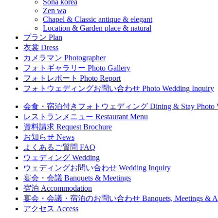
Sona
korea
Zen
wa
Chapel & Classic
antique & elegant
Location & Garden
place & natural
プラン
Plan
衣裳
Dress
カメラマン
Photographer
フォトギャラリー
Photo Gallery
フォトレポート
Photo Report
フォトウェディングお問い合わせ
Photo Wedding Inquiry
会食・宿泊付きフォトウェディング
Dining & Stay Photo
レストランメニュー
Restaurant Menu
資料請求
Request Brochure
お知らせ
News
よくあるご質問
FAQ
ウェディング
Wedding
ウェディングお問い合わせ
Wedding Inquiry
宴会・会議
Banquets & Meetings
宿泊
Accommodation
宴会・会議・宿泊のお問い合わせ
Banquets, Meetings & 
アクセス
Access