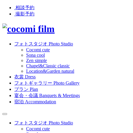
相談予約
撮影予約
フォトスタジオ
Photo Studio
Cocomi
cute
Sona
cool
Zen
simple
Chapel&Classic
classic
Location&Garden
natural
衣裳
Dress
フォトギャラリー
Photo Gallery
プラン
Plan
宴会・会議
Banquets & Meetings
宿泊
Accommodation
フォトスタジオ
Photo Studio
Cocomi
cute